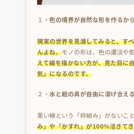
１・
色の境界が自然な形を作るか
現実の世界を見渡してみると、す
んよね。
モノの形は、色の濃淡や
えて線を描かない方が、見た目に
気」になるのです。
２・
水と絵の具が自由に溶け合え
黒い線という「枠組み」がないこ
み」や「かすれ」が100%活きて