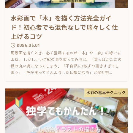
水彩画で「木」を描く方法完全ガイ
ド！初心者でも混色なしで瑞々しく仕
上げるコツ
2026.06.01
風景画を描くとき、必ず登場するのが「木」や「森」の緑です
よね。 しかし、いざ絵の具を塗ってみると、「葉っぱがただの
緑の丸い塊になってしまう」「不自然に1枚ずつ描きすぎてし
まう」「色が濁ってどんよりした印象になる」と悩む初...
水彩の基本テクニック