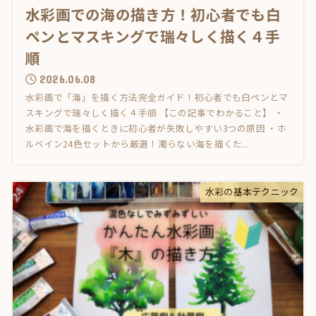
水彩画での海の描き方！初心者でも白
ペンとマスキングで瑞々しく描く４手
順
2026.06.08
水彩画で「海」を描く方法完全ガイド！初心者でも白ペンとマ
スキングで瑞々しく描く４手順 【この記事でわかること】 ・
水彩画で海を描くときに初心者が失敗しやすい3つの原因 ・ホ
ルベイン24色セットから厳選！濁らない海を描くた...
水彩の基本テクニック