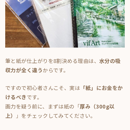
筆と紙が仕上がりを8割決める理由は、
水分の吸
収力が全く違う
からです。
ですので
初心者さんこそ、実は
「紙」にお金をか
けるべき
です。
画力を疑う前に、まずは紙の「
厚み（300g以
上）
」をチェックしてみてください。